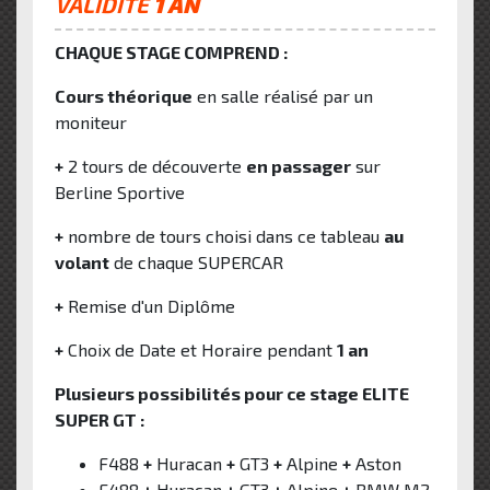
VALIDITÉ
1 AN
CHAQUE STAGE COMPREND :
Cours théorique
en salle réalisé par un
moniteur
+
2 tours de découverte
en passager
sur
Berline Sportive
+
nombre de tours choisi dans ce tableau
au
volant
de chaque SUPERCAR
+
Remise d'un Diplôme
+
Choix de Date et Horaire pendant
1 an
Plusieurs possibilités pour ce stage ELITE
SUPER GT :
F488
+
Huracan
+
GT3
+
Alpine
+
Aston
F488
+
Huracan
+
GT3
+
Alpine
+
BMW M2