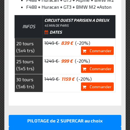
F488
+
Huracan
+
GT3
+
BMW M2
+
Aston
CIRCUIT OUEST PARISIEN A DREUX
INFOS
45 MIN DE PARIS
DATES
1049 €
839 €
(-20%)
20 tours
(5x4 trs)
Commander
1249 €
999 €
(-20%)
25 tours
(5x5 trs)
Commander
1449 €
1159 €
(-20%)
30 tours
(5x6 trs)
Commander
PILOTAGE de 2 SUPERCAR au choix